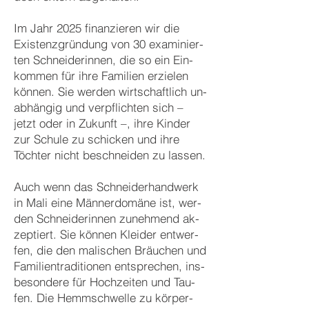
Im Jahr 2025 finan­zieren wir die
Existenz­grün­dung von 30 ex­ami­nier­
ten Schnei­der­innen, die so ein Ein­
kom­men für ihre Fa­mi­lien er­zie­len
kön­nen. Sie wer­den wirt­schaft­lich un­
ab­hän­gig und ver­pflich­ten sich –
jetzt oder in Zu­kunft –, ihre Kin­der
zur Schu­le zu schi­cken und ihre
Töch­ter nicht be­­schnei­den zu las­sen.
Auch wenn das Schnei­der­hand­werk
in Mali eine Män­ner­do­mäne ist, wer­
den Schnei­der­innen zu­neh­mend ak­
zep­tiert. Sie kön­nen Klei­der ent­wer­
fen, die den ma­li­schen Bräu­chen und
Fa­mi­lien­tradi­tionen ent­spre­chen, ins­
bes­on­dere für Hoch­zei­ten und Tau­
fen. Die Hem­m­schwel­le zu kör­per­