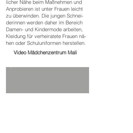
licher Nä­he beim Maß­neh­men und
An­pro­bieren ist un­ter Fra­uen leicht
zu über­wind­en. Die jungen Schnei­
der­in­nen wer­den da­her im Be­reich
Da­men- und Kin­der­mo­de ar­bei­ten,
Klei­dung für ver­hei­ra­tete Frau­en nä­
hen oder Schul­uni­for­men her­stel­len.
Video Mädchenzentrum Mali