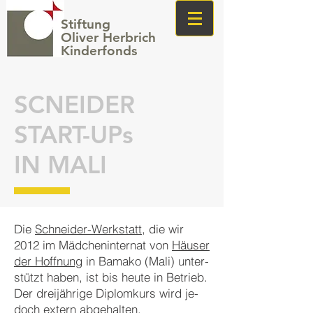
Stiftung
Oliver Herbrich
Kinderfonds
SCNEIDER
START-UPs
IN MALI
Die
Schneider-Werkstatt
, die wir
2012 im Mäd­chen­in­ter­nat von
Häu­ser
der Hof­fnung
in Ba­ma­ko (Ma­li) un­ter­
stützt ha­ben, ist bis heu­te in Be­trieb.
Der drei­jährige Di­plom­kurs wird je­
doch ex­tern ab­ge­halten.