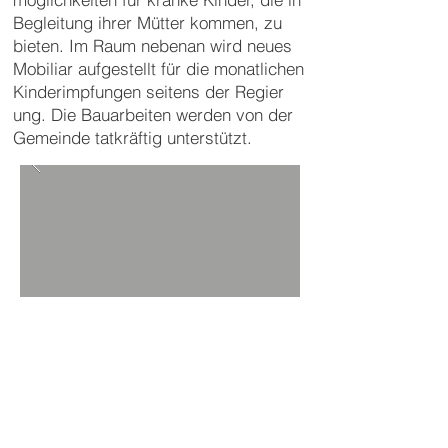
Be
glei
tung ihrer Müt
ter kom
men, zu
bie
ten. Im Raum ne
ben
an wird neu
es
Mo
bil
iar auf
ge
stellt für die mo
nat
lichen
Kin
der
im
pfun
gen sei
tens der Re
gie­r
ung. Die Bau
arbei
ten wer
den von der
Ge
mein
de tat
kräf
tig un
ter
stützt.