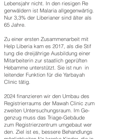
Le
bens
jahr nicht. In den rie
si
gen Re
gen
wäl
dern ist Ma
la
ria all
ge
gen
wärtig.
Nur 3,3% der Liberianer sind älter als
65 Jahre.
Zu einer ersten Zusam
men
arbeit mit
Help Liberia kam es 2017, als die Stif
tung die drei
jährige Aus
bil
dung
einer
Mitarbeiterin zur staat
lich ge
­prüf
ten
Heb
amme un
ter
stützt. Sie ist nun in
lei
ten
der Fun
ktion für die Yar
ba
yah
Clinic tä
tig.
2024 finan
zieren wir
den Um
bau des
Re
gis
trier
raums der Ma
wah Cli
nic zum
zwei
ten Un
ter
such
ungs
raum. Im Ge
­
gen
zug muss das Tri
age-Ge
bäu
de
zum Re
gistrier
zentrum um
ge
baut wer
den. Ziel ist es, bes
sere Be
hand
lungs
mög
lich
ke
iten für
kran
ke Kin
der, die in