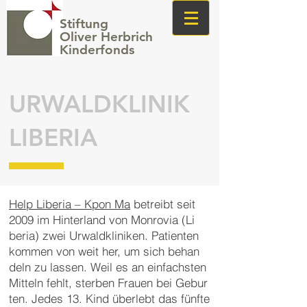
Stiftung
Oliver Herbrich
Kinderfonds
URWALDKLINIK
LIBERIA
Help Liberia – Kpon Ma
be
treibt seit
2009 im Hin
ter
land von Mon
ro
via (Li
ber
ia) zwei Ur
wald
kli
ni
ken. Pa
tien
ten
kom
men von weit her, um sich be
han
deln zu las
sen. Weil es an ein
fach
sten
Mit
teln fehlt, ster
ben Frau
en bei Ge
bur
ten. Je
des 13.
Kind über
lebt das fünf
te