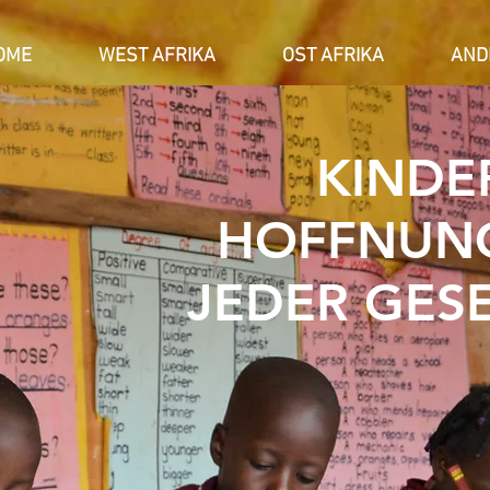
OME
WEST AFRIKA
OST AFRIKA
AND
KINDER
HOFFNUN
JEDER GES