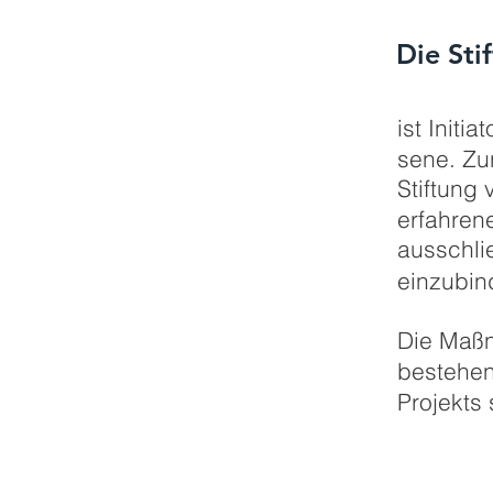
Die Sti
ist Initi
sene. Zu
Stiftung
erfahren
ausschli
einzubin
Die Maßn
bestehend
Pro
jekts