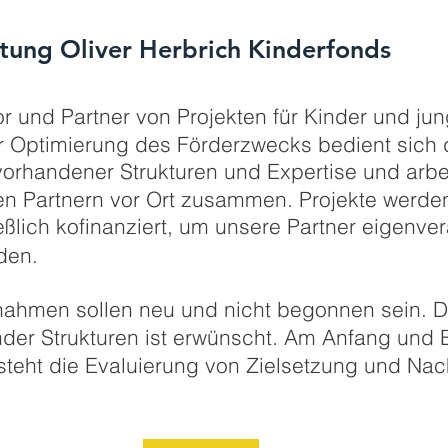
ftung Oliver Herbrich Kinderfonds
ator und Partner von Pro
jek
ten für Kinder und ju
r Optimierung des Förderzwecks bedient sich
 vorhandener Struk
turen und Expertise und arbei
en Partnern vor Ort zusammen. Projekte werde
eßlich ko
finanziert, um unsere Partner eigen
ve
r
den.
ahmen sollen neu und nicht begon
nen sein. 
er Strukturen ist er
wünscht. Am Anfang und 
 steht die Eva
luier
ung von Ziel
setz
ung und Nac