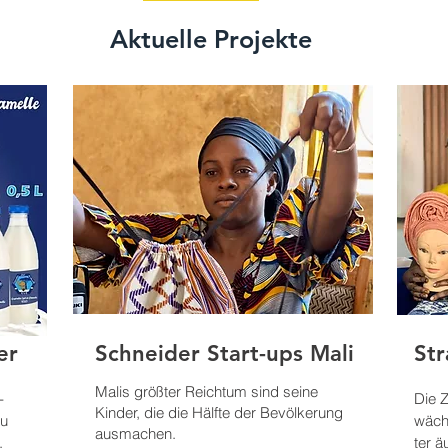
Aktuelle Projekte
er
Schneider Start-ups Mali
St
Malis größter Reichtum sind seine
­
Die Z
Kinder, die die Hälfte der Bevölkerung
au
wächs
ausmachen.
.
ter a