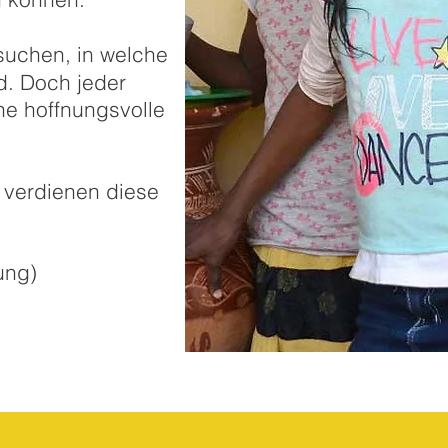
suchen, in welche
d. Doch jeder
ine hoffnungs
volle
 verdienen diese
ung)