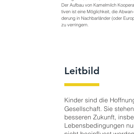
Der Aufbau von Kamelmilch Koopera
tiven ist eine Möglichkeit, die Abwan­
der­ung in Nachbarländer (oder Euro­
zu verringern.
Leitbild
Kinder sind die Hoffnun
Gesell
schaft. Sie stehen
besseren Zukunft, insbe
Lebens
bedin
gungen nur
nicht beein
flusst werde