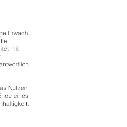
nge Erwach
die
tet mit
n
ant­wort
lich
Das Nutzen
Ende eines
h
haltig
keit.